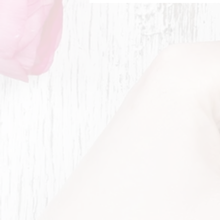
Sommeröffnungszeiten
Sommeröffnungszeiten bis
14.9. Dienstag-Donnerstag 9°
°-16°° Freitag 9°°-18°°
Samstag 8°°-13°°