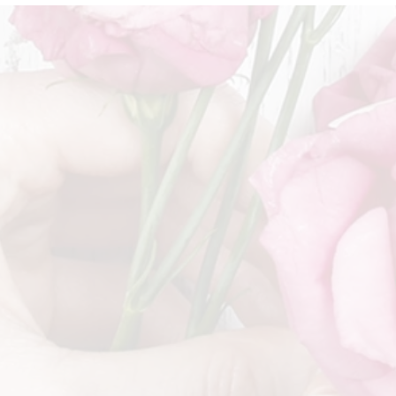
Betriebsurlaub
Dan
Wir sind von Freitag 12.6. bis
Wir 
einschließlich Montag 6.7. im
°-15
Urlaub. Die Grabbetreuung
°-12°
findet in diesem Zeitraum
natürlich weiterhin statt.