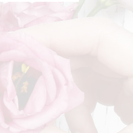
ke Mama ❤️
haben am Samstag von 8°
°° und am Sonntag von 8°
° geöffnet