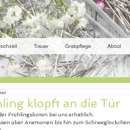
ochzeit
Trauer
Grabpflege
About
zeit
ling klopft an die Tür
er Frühlingsboten bei uns erhältlich.
ssen über Anemonen bis hin zum Schneeglöckchen 