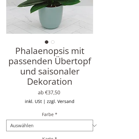
Phalaenopsis mit
passenden Übertopf
und saisonaler
Dekoration
Sale-
ab
€37,50
Preis
inkl. USt
|
zzgl. Versand
Farbe
*
Karte
*