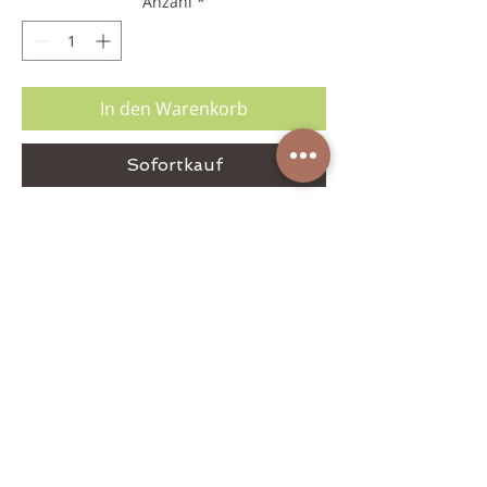
Anzahl
*
In den Warenkorb
Sofortkauf
Erhältlich in weiß oder rosa/lila
Lieferdetails
Liefergebiet nach Postleitzahl:
4020,
4030, 4470, 4040, 4203, 4050, 4063, 4053,
4052, 4060
Liefergebühr:
3,50€
Liefertage:
Dienstag - Samstag
Zurück nach oben
(ausgenommen Feiertage)
Same Day Lieferung:
Bis 11:00 Uhr