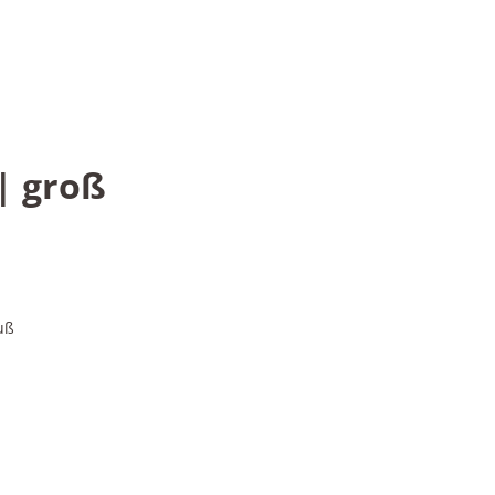
| groß
uß