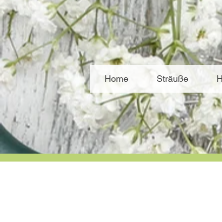
Home
Sträuße
H