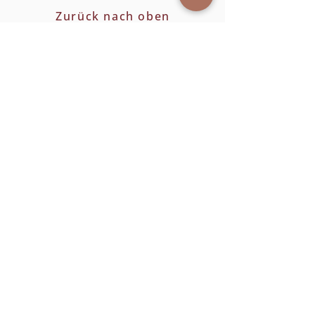
Zurück nach oben
weiterhin statt.
Öffnungszeiten
Dienstag: 9 - 16 Uhr
Mittwoch - Freitag 9 - 18 Uhr
Samstag: 8 - 13 Uhr
Adresse
Europastraße 10
A-4020 Linz
Folgen Sie uns!