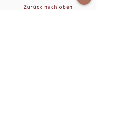
Zurück nach oben
Öffnungszeiten
Dienstag: 9 - 16 Uhr
Mittwoch - Freitag 9 - 18 Uhr
Samstag: 8 - 13 Uhr
Adresse
Europastraße 10
A-4020 Linz
Folgen Sie uns!