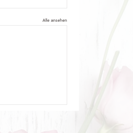
Alle ansehen
ke Mama ❤️
haben am Samstag von 8°