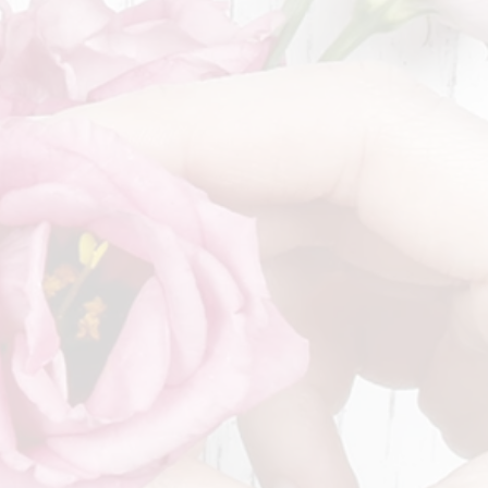
°° und am Sonntag von 8°
° geöffnet