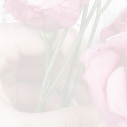
einschließlich Montag 6.7. im
°-15
Urlaub. Die Grabbetreuung
°-12°
findet in diesem Zeitraum
natürlich weiterhin statt.