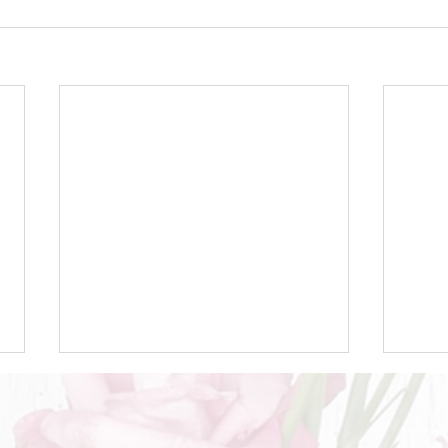
Betriebsurlaub
Dan
Wir sind von Freitag 12.6. bis
Wir 