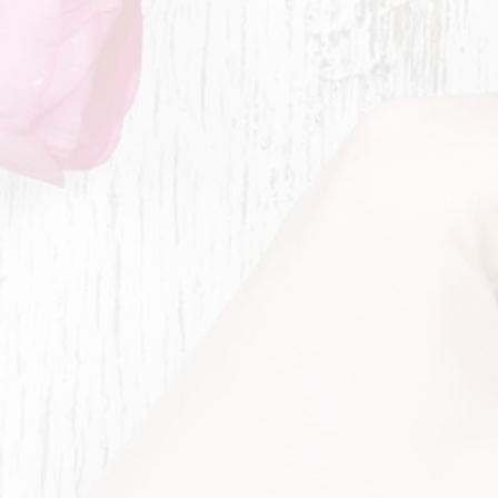
14.9. Dienstag-Donnerstag 9°
°-16°° Freitag 9°°-18°°
Samstag 8°°-13°°