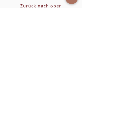
Zurück nach oben
Öffnungszeiten
Dienstag: 9 - 16 Uhr
Mittwoch - Freitag 9 - 18 Uhr
Samstag: 8 - 13 Uhr
Adresse
Europastraße 10
A-4020 Linz
Folgen Sie uns!