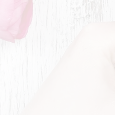
Sommeröffnungszeiten bis
14.9. Dienstag-Donnerstag 9°
°-16°° Freitag 9°°-18°°
Samstag 8°°-13°°