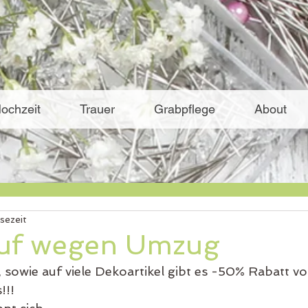
ochzeit
Trauer
Grabpflege
About
esezeit
uf wegen Umzug
, sowie auf viele Dekoartikel gibt es -50% Rabatt v
!! 