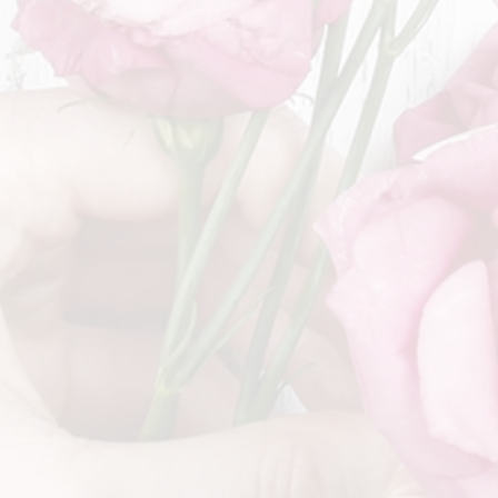
Wir sind von Freitag 12.6. bis
Wir 
einschließlich Montag 6.7. im
°-15
Urlaub. Die Grabbetreuung
°-12°
findet in diesem Zeitraum
natürlich weiterhin statt.