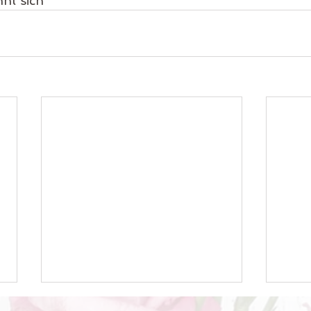
nt sich 
Betriebsurlaub
Dan