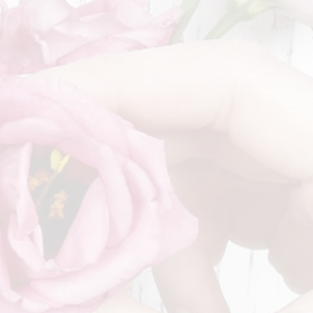
haben am Samstag von 8°
°° und am Sonntag von 8°
° geöffnet